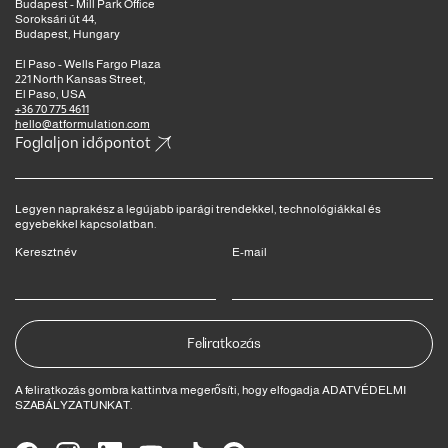
Budapest - Mill Park Office
Soroksári út 44,
Budapest, Hungary
El Paso - Wells Fargo Plaza
221 North Kansas Street,
El Paso, USA
+36 70 775 4611
hello@atformulation.com
Foglaljon időpontot
Legyen naprakész a legújabb iparági trendekkel, technológiákkal és
egyebekkel kapcsolatban.
Keresztnév
E-mail
A feliratkozás gombra kattintva megerősíti, hogy elfogadja
ADATVÉDELMI
SZABÁLYZATUNKAT
.